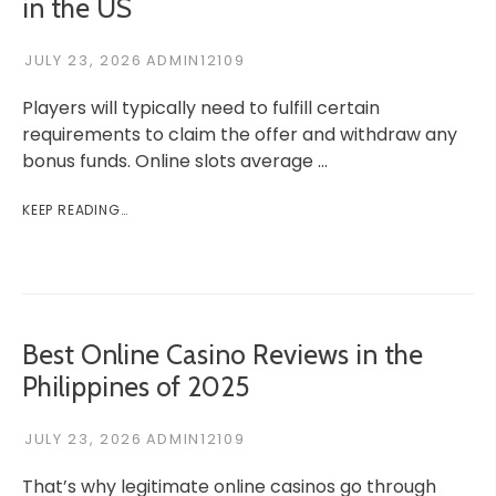
in the US
JULY 23, 2026
ADMIN12109
Players will typically need to fulfill certain
requirements to claim the offer and withdraw any
bonus funds. Online slots average …
KEEP READING…
Best Online Casino Reviews in the
Philippines of 2025
JULY 23, 2026
ADMIN12109
That’s why legitimate online casinos go through