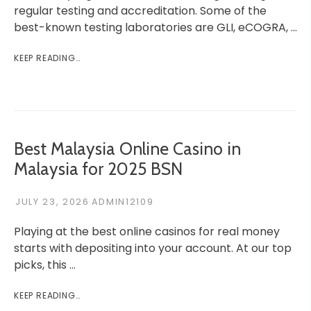
regular testing and accreditation. Some of the
best-known testing laboratories are GLI, eCOGRA, …
KEEP READING…
Best Malaysia Online Casino in
Malaysia for 2025 BSN
JULY 23, 2026
ADMIN12109
Playing at the best online casinos for real money
starts with depositing into your account. At our top
picks, this …
KEEP READING…