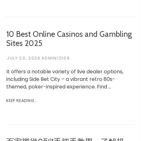
10 Best Online Casinos and Gambling
Sites 2025
JULY 23, 2026
ADMIN12109
It offers a notable variety of live dealer options,
including Side Bet City – a vibrant retro 80s-
themed, poker-inspired experience. Find …
KEEP READING…